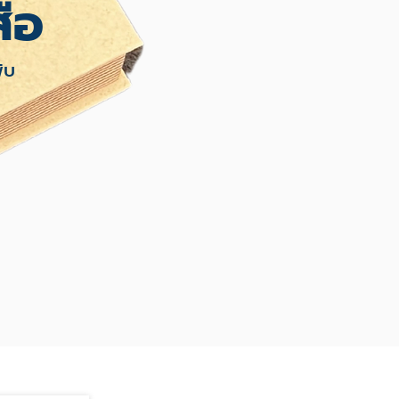
ือ
ับ