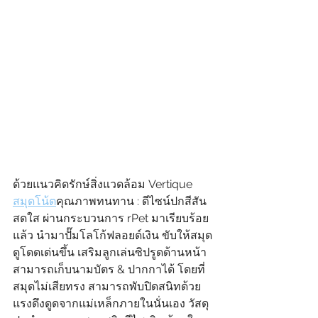
ด้วยแนวคิดรักษ์สิ่งแวดล้อม Vertique 
สมุดโน้ต
คุณภาพทนทาน : ดีไซน์ปกสีสัน
สดใส ผ่านกระบวนการ rPet มาเรียบร้อย
แล้ว นำมาปั๊มโลโก้ฟลอยด์เงิน ขับให้สมุด
ดูโดดเด่นขึ้น เสริมลูกเล่นซิปรูดด้านหน้า 
สามารถเก็บนามบัตร & ปากกาได้ โดยที่
สมุดไม่เสียทรง สามารถพับปิดสนิทด้วย
แรงดึงดูดจากแม่เหล็กภายในนั่นเอง วัสดุ