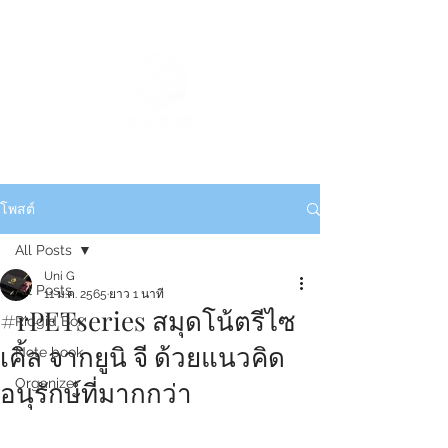
โพสต์
All Posts
Uni G
All Posts
11 ม.ค. 2565
ยาว 1 นาที
#rPETseries สมุดโน้ตรีไซ
Ridgid Box
เคิ้ล จากยูนิ จี ด้วยแนวคิด
Note book
อนุรักษ์ที่มากกว่า
Organizer