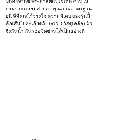
ปกทำจากขวดพลาสติกรีไซเคิล ด้านใน
กระดาษถนอมสายตา คุณภาพมาตรฐาน
ยูนิ จีที่คุณไว้วางใจ ความพิเศษของรุ่นนี้ 
คือเส้นใยละเอียดถึง 600D วัสดุเคลือบผิว
จึงกันน้ำ กันรอยขีดข่วนได้เป็นอย่างดี  