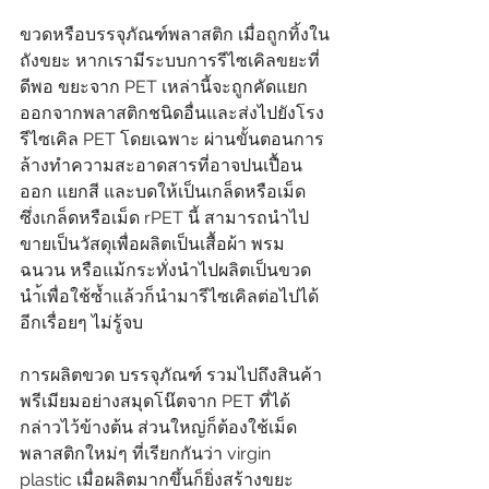
ขวดหรือบรรจุภัณฑ์พลาสติก เมื่อถูกทิ้งใน
ถังขยะ หากเรามีระบบการรีไซเคิลขยะที่
ดีพอ ขยะจาก PET เหล่านี้จะถูกคัดแยก
ออกจากพลาสติกชนิดอื่นและส่งไปยังโรง
รีไซเคิล PET โดยเฉพาะ ผ่านขั้นตอนการ
ล้างทำความสะอาดสารที่อาจปนเปื้อน
ออก แยกสี และบดให้เป็นเกล็ดหรือเม็ด 
ซึ่งเกล็ดหรือเม็ด rPET นี้ สามารถนำไป
ขายเป็นวัสดุเพื่อผลิตเป็นเสื้อผ้า พรม 
ฉนวน หรือแม้กระทั่งนำไปผลิตเป็นขวด
นำ้เพื่อใช้ซ้ำแล้วก็นำมารีไซเคิลต่อไปได้
อีกเรื่อยๆ ไม่รู้จบ
การผลิตขวด บรรจุภัณฑ์ รวมไปถึงสินค้า
พรีเมียมอย่างสมุดโน๊ตจาก PET ที่ได้
กล่าวไว้ข้างต้น ส่วนใหญ่ก็ต้องใช้เม็ด
พลาสติกใหม่ๆ ที่เรียกกันว่า virgin 
plastic เมื่อผลิตมากขึ้นก็ยิ่งสร้างขยะ