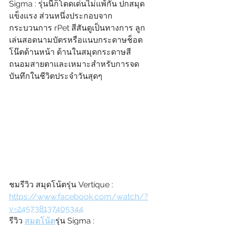
Sigma : รุ่นนี้ก็โดดเด่นไม่แพ้กัน ปกสมุด
แข็งแรง ส่วนหนึ่งประกอบจาก
กระบวนการ rPet สีสันดูเป็นทางการ ลูก
เล่นสอดนามบัตรหรือแนบกระดาษช็อต
โน๊ตด้านหน้า ด้านในสมุดกระดาษสี
ถนอมสายตาและเหมาะสำหรับการจด
บันทึกในชีวิตประจำวันสุดๆ
ชมรีวิว สมุดโน้ตรุ่น Vertique : 
https://www.facebook.com/watch/?
v=245738137405344
รีวิว 
สมุดโน้ต
รุ่น Sigma : 