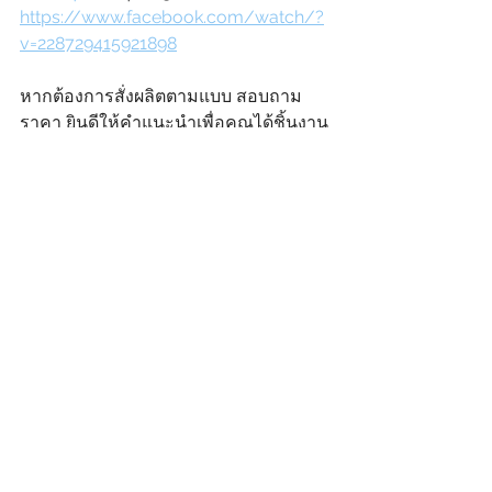
https://www.facebook.com/watch/?
v=228729415921898
หากต้องการสั่งผลิตตามแบบ สอบถาม
ราคา ยินดีให้คำแนะนำเพื่อคุณได้ชิ้นงาน
ตรงใจมากที่สุด!
• ปรึกษาเราอย่างสบายใจได้ทาง
- Facebook : unigthailand
- Website : 
www.unig.co.th
- E-mail : Info@unig.co.th
- Line : @unigthailand
- Tel : 02-932-6475-8
ยูนิ จี ยินดีให้บริการลูกค้าทุกกลุ่มธุรกิจ 
ไม่ว่าจะเป็น SME ขนาดเล็ก ไปจนถึง
องค์กรขนาดใหญ่ การันตีด้วยผลงานและ
ประสบการณ์การทำงานที่มากกว่า 40 ปี