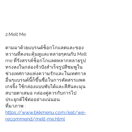
2.Melt Me 
ตามมาด้วยแบรนด์ช็อกโกแลตและของ
หวานที่คงจะคุ้นหูและหลายๆคนกับ Melt 
me ที่รังสรรค์ช็อกโกแลตหลากหลายรูป
ทรงลงในกล่องจั่วปังสําเร็จรูปสีชมพูใน
ช่วงเทศกาลแห่งความรักและในเทศกาล
อื่นๆแบรนด์นี้ก็ขึ้นชื่อในการคัดสรรแพค
เกจจิ้ง ใช้กล่องแบบพับได้และสีสันละมุน
สบายตาเสมอ กล่องคู่ควรกับการไป
ประยุกต์ใช้ต่ออย่างแน่นอน
ที่มาภาพ : 
https://www.bkkmenu.com/eat/we-
recommend/melt-me.html