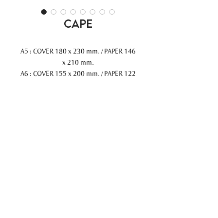
CAPE
A5 : COVER 180 x 230 mm. / PAPER 146
x 210 mm.
A6 : COVER 155 x 200 mm. / PAPER 122
x 173 mm.
PRECISION BEHIND
THE BRANDS
© 2026 UNI G Company Limited
All Rights Reserved.
สินค้า
เกี่ยวกับเรา
ความยั่งยืน
ติดต่อเรา