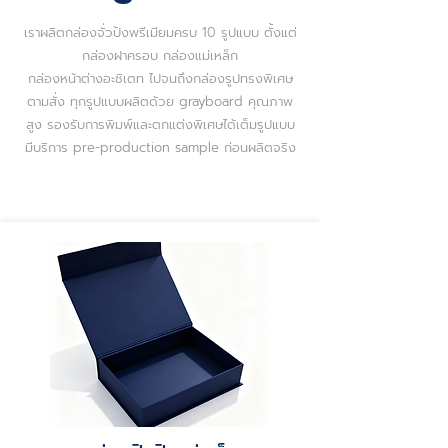
เราผลิตกล่องจั่วปังพรีเมียมครบ 10 รูปแบบ ตั้งแต่
กล่องฝาครอบ กล่องแม่เหล็ก
กล่องหน้าต่างอะซิเตท ไปจนถึงกล่องรูปทรงพิเศษ
ตามสั่ง
ทุกรูปแบบผลิตด้วย grayboard คุณภาพ
สูง
รองรับการพิมพ์และตกแต่งพิเศษได้เต็มรูปแบบ
มีบริการ pre-production sample ก่อนผลิตจริง