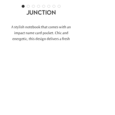
JUNCTION
A stylish notebook that comes with an
impact name card pocket. Chic and
energetic, this design delivers a fresh
and young impression of your brand.
A5 COVER : 150 x 215 mm.
PAPER : 144 x 210 mm.
PRECISION BEHIND
THE BRANDS
© 2026 UNI G Company Limited
All Rights Reserved.
สินค้า
เกี่ยวกับเรา
ความยั่งยืน
ติดต่อเรา