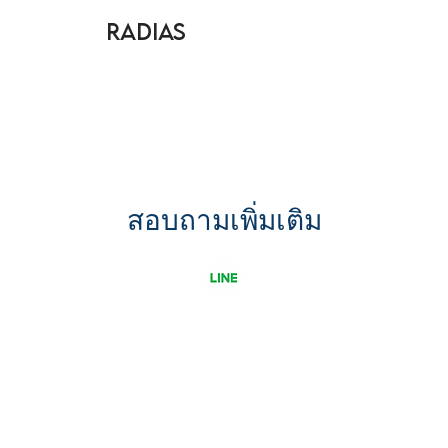
Radias
สอบถามเพิ่มเติม
ขอใบเสนอราคา
รู้จัก Uni G เพิ่มขึ้น