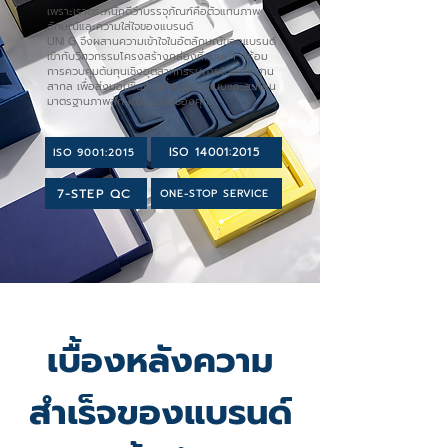
เพราะเราตระหนักดีว่าบรรจุภัณฑ์คือตัวแทนภาพ
ลักษณ์และความใส่ใจของแบรนด์
UNI G จึงผสานความเข้าใจในอัตลักษณ์ของแบรนด์
เข้ากับวิศวกรรมโครงสร้างกล่องที่แม่นยำ พร้อม
การควบคุมต้นทุนเชิงอุตสาหกรรมภายใต้มาตรฐาน
สากล เพื่อส่งมอบชิ้นงานที่สมบูรณ์แบบและสะท้อน
มาตรฐานภาพลักษณ์แบรนด์ของคุณ
ISO 14001:2015
ISO 9001:2015
7-STEP QC
ONE-STOP SERVICE
เบื้องหลังความ
สำเร็จของแบรนด์