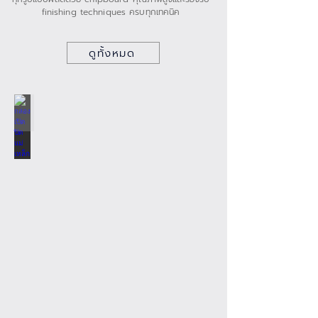
finishing techniques ครบทุกเทคนิค
ดูทั้งหมด
กล่องเปิดปิดแม่เหล็ก
กล่อง
แข็ง
มาตรฐาน
พร้อม
แม่
เหล็ก
ฝัง
ใน
เพื่อ
การ
ปิด
ที่
แน่น
หนา